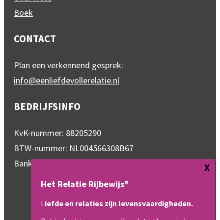
Boek
CONTACT
Plan een verkennend gesprek:
info@eenliefdevollerelatie.nl
BEDRIJFSINFO
KvK-nummer: 88205290
BTW-nummer: NL004566308B67
Bankrekeningnummer: NL95RABO0334899672
Het Relatie Rijbewijs
®
L
iefde en relaties zijn levensvaardigheden.