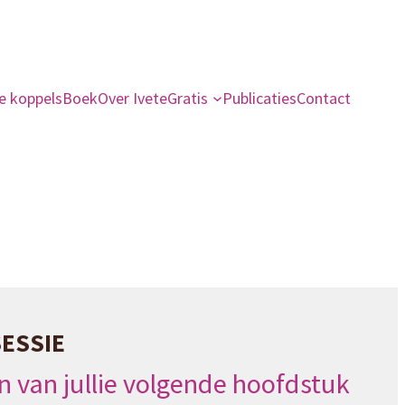
e koppels
Boek
Over Ivete
Gratis
Publicaties
Contact
SESSIE
in van jullie volgende hoofdstuk