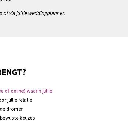
p of via jullie weddingplanner.
BRENGT?
 of online) waarin jullie:
r jullie relatie
eelde dromen
r bewuste keuzes