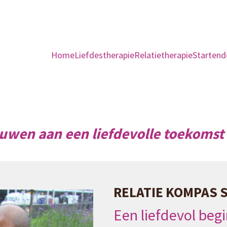
Home
Liefdestherapie
Relatietherapie
Startend
ouwen aan een liefdevolle toekomst
RELATIE KOMPAS 
Een liefdevol beg