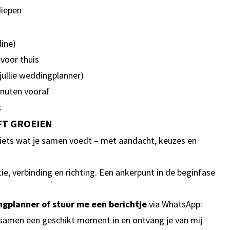
diepen
line)
voor thuis
 jullie weddingplanner)
inuten vooraf
.
FT GROEIEN
s iets wat je samen voedt – met aandacht, keuzes en
ie, verbinding en richting. Een ankerpunt in de beginfase
dingplanner of stuur me een berichtje
via WhatsApp:
e samen een geschikt moment in en ontvang je van mij