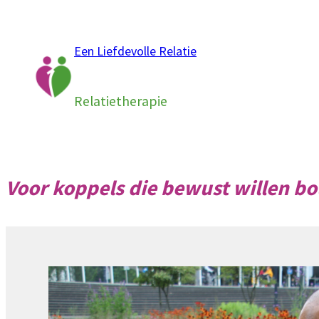
Ga
naar
Een Liefdevolle Relatie
de
inhoud
Relatietherapie
Voor koppels die bewust willen b