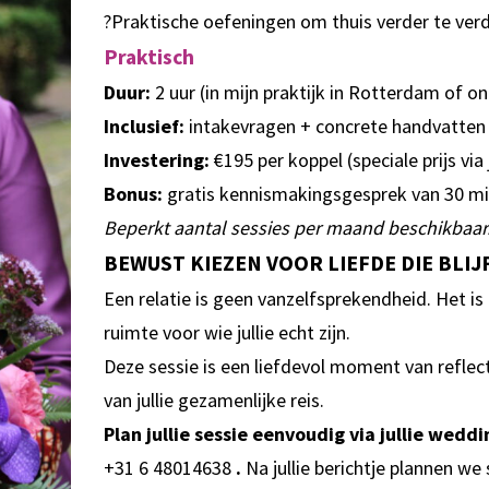
?Praktische oefeningen om thuis verder te ver
Praktisch
Duur:
2 uur (in mijn praktijk in Rotterdam of on
Inclusief:
intakevragen + concrete handvatten 
Investering:
€195 per koppel (speciale prijs via
Bonus:
gratis kennismakingsgesprek van 30 m
Beperkt aantal sessies per maand beschikbaar
BEWUST KIEZEN VOOR LIEFDE DIE BLIJ
Een relatie is geen vanzelfsprekendheid. Het i
ruimte voor wie jullie echt zijn.
Deze sessie is een liefdevol moment van reflect
van jullie gezamenlijke reis.
Plan jullie sessie eenvoudig via jullie wed
+31 6 48014638
.
Na jullie berichtje plannen w