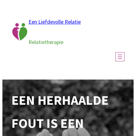
Ga
naar
Een Liefdevolle Relatie
de
inhoud
Relatietherapie
EEN HERHAALDE
FOUT IS EEN