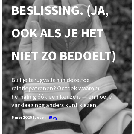
BESLISSING. (JA,
OOK ALS JE HET
NIET ZO BEDOELT)
Blijf je terugvallen in dezelfde
relatiepatronen? Ontdek waarom
herhaling óók een keuze is — en hoe je
vandaag nog anders kunt kiezen.
6 mei 2025
·
Ivete
·
In:
Blog